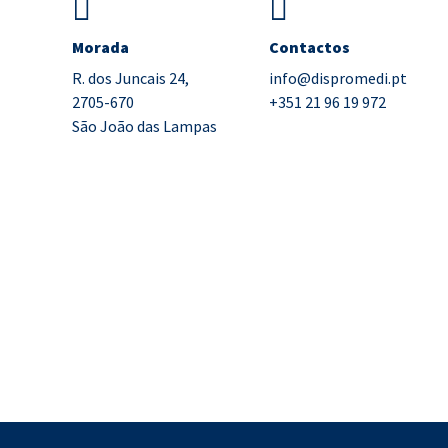
Morada
Contactos
R. dos Juncais 24,
info@dispromedi.pt
2705-670
+351 21 96 19 972
São João das Lampas