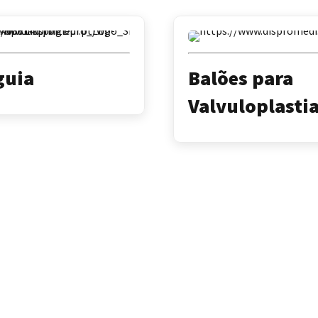
guia
Balões para
Valvuloplasti