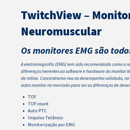
TwitchView – Monitor
Neuromuscular
Os monitores EMG são todos
A eletromiografia (EMG) tem sido recomendada como o no
diferenças inerentes ao software e hardware do monitor
de rotina. Concentramo-nos no desempenho validado, na f
outro monitor no mercado para ver as diferenças de dese
TOF
TOF count
Auto PTC
Impulso Tetânico
Monitorização por EMG