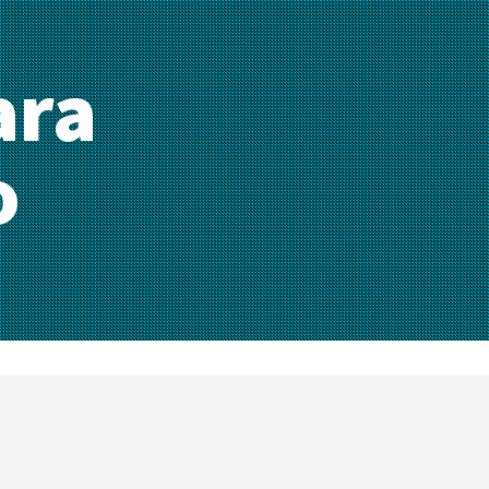
ara
o